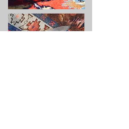
Direktor & Gutachter
H. Grabowski
Nelkenstr. 2
50169 Kerpen
Tel.:
0171 - 1872272
Jesuiten Str. 20